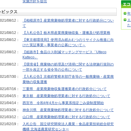
実施方針を提出
年
エ
021/08/12：
【相模原市】産業廃棄物処理業者に対する行政処分につい
た
て
021/08/12：
【入札公告】栃木県産業廃棄物収集・運搬及び処理業務
021/08/12：
【東京都環境局】使用済み紙おむつのリサイクル推進に向
けた実証事業～事業者の公募について～
021/08/12：
【姫路市】食品ロス削減マッチングサービス「Utteco
Katteco」
021/08/12：
【環境省】廃棄物の処理及び清掃に関する法律施行規則の
一部を改正する省令等の公布について
021/07/30：
【入札公告】京都府警察本部庁舎等の一般廃棄物・産業廃
棄物の収集運搬
021/07/16：
三重県 産業廃棄物収集運搬業者の行政処分について
021/04/15：
東京都 産業廃棄物処理業者に対する行政処分について
021/04/14：
西宮市 令和4年4月から事業系指定ごみ袋制度開始
021/03/26：
神奈川県 産業廃棄物処理業者に対する行政処分について
021/03/12：
山口県 産業廃棄物処理業者に対する行政処分について
021/02/19：
入札公告 国立研究開発法人農業・食品産業技術総合研究
機構 北海道農業研究センター