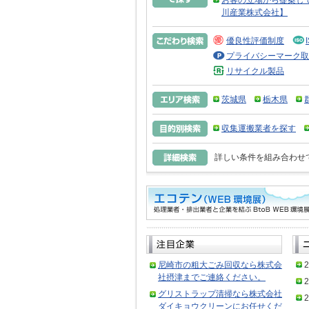
お客の立場から提案し
川産業株式会社】
優良性評価制度
プライバシーマーク取
リサイクル製品
茨城県
栃木県
収集運搬業者を探す
詳しい条件を組み合わせ
尼崎市の粗大ごみ回収なら株式会
2
社摂津までご連絡ください。
2
グリストラップ清掃なら株式会社
2
ダイキョウクリーンにお任せくだ