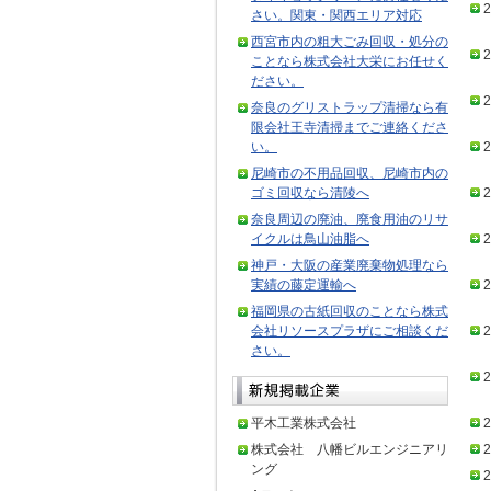
2
さい。関東・関西エリア対応
西宮市内の粗大ごみ回収・処分の
2
ことなら株式会社大栄にお任せく
ださい。
2
奈良のグリストラップ清掃なら有
限会社王寺清掃までご連絡くださ
い。
2
尼崎市の不用品回収、尼崎市内の
ゴミ回収なら清陵へ
2
奈良周辺の廃油、廃食用油のリサ
イクルは鳥山油脂へ
2
神戸・大阪の産業廃棄物処理なら
実績の藤定運輸へ
2
福岡県の古紙回収のことなら株式
会社リソースプラザにご相談くだ
2
さい。
2
平木工業株式会社
2
株式会社 八幡ビルエンジニアリ
2
ング
2