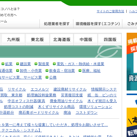
サイトのご使用方法
ヘル
鉱業
建設業
製造業
電気・ガス・熱供給・水道業
報通信業
卸売・小売業
飲食店・宿泊業
医療、福祉
合サービス業、サービス業
公務
品
リサイクル
エコメルツ
建設廃材リサイクル
情報開示システ
鉄買取 東京都
処理施設斡旋業務
災害復旧支援
紙 缶 ビンのリ
ル
中古オフィス什器/家具
廃食用油リサイクル
木くず祝日も受入
処理コストの削減
木くずリサイクル商品
環境ソリューション
什器処分
廃石膏ボードリサイクル
廃油
コストダウン
トを第一に考えて様々な提案していただき、処理をお願いさせて…
・テクニカル・システム】