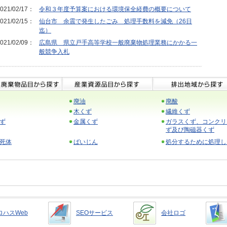
021/02/17：
令和３年度予算案における環境保全経費の概要について
021/02/15：
仙台市 余震で発生したごみ 処理手数料を減免（26日
迄）
021/02/09：
広島県 県立戸手高等学校一般廃棄物処理業務にかかる一
般競争入札
廃油
廃酸
木くず
繊維くず
ず
金属くず
ガラスくず、コンクリ
ず及び陶磁器くず
死体
ばいじん
処分するために処理し
ロハスWeb
SEOサービス
会社ロゴ