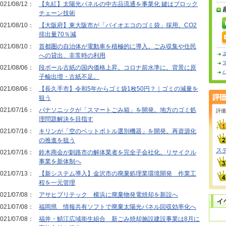
021/08/12：
【丸紅】太陽光パネルの中古品流通を事業化 鍵はブロック
チェーン技術
021/08/10：
【大阪府】東大阪市が「バイオエコのゴミ袋」採用。CO2
排出量70％減
021/08/10：
首都圏の自治体が電動車を積極的に導入。ごみ収集や住民
への貸出、非常時の利用
021/08/06：
段ボール古紙の国内価格上昇。コロナ前水準に。背景に原
子輸出増・古紙不足。
021/08/06：
【長久手市】令和5年からゴミ袋1枚50円？｜ゴミの減量を
狙う
021/07/16：
パナソニックが「スマートごみ箱」を開発。地方のゴミ処
評価
理問題解決を目指す
021/07/16：
キリンが「空のペットボトル選別機器」を開発。再資源化
の推進を狙う
ス
021/07/16：
鈴木商会が釧路市の解体業者を完全子会社化。リサイクル
事業を新体制へ
021/07/13：
【新システム導入】金沢市の廃棄処理業環境開発 作業工
程を一元管理
021/07/08：
アサヒプリテック 横浜に廃棄物発電焼却を新設へ
021/07/08：
福岡県 情報共有ソフトで廃棄太陽光パネル回収効率化へ
021/07/08：
福井・鯖江広域衛生組合 新ごみ焼却施設建設事業は8月に