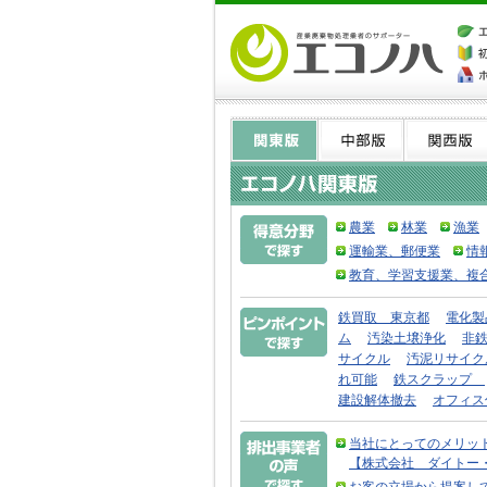
農業
林業
漁業
運輸業、郵便業
情
教育、学習支援業、複
鉄買取 東京都
電化製
ム
汚染土壌浄化
非
サイクル
汚泥リサイク
れ可能
鉄スクラップ
建設解体撤去
オフィス
当社にとってのメリッ
【株式会社 ダイトー