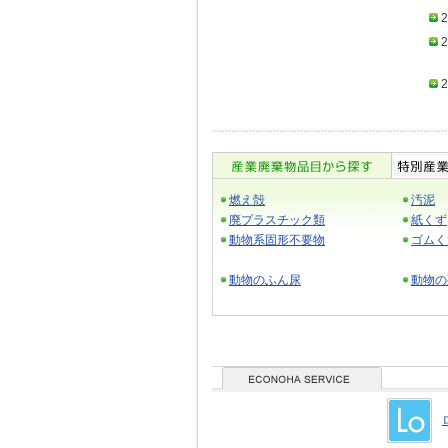
2
2
2
燃え殻
汚泥
廃プラスチック類
紙くず
動物系固形不要物
ゴムく
動物のふん尿
動物の