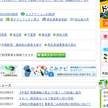
てくれるので、安心して依頼できました。 あとは、積極的な営…【中
ISO14001取得
エコアクション21取得
得
電子マニフェスト導入
再生事業者登録
排出者の声
群馬県
埼玉県
千葉県
東京都
神奈川県
中間処理・最終処分業者を探す
再生資源事業者を探す
て処理業者を検索できます。
021/08/23：
【中国】廃棄物輸入禁止で1億トンの削減に成功
産
界
021/08/20：
スタバ、閉店前セールで食品売り切り作戦
ポ
021/08/17：
【神奈川県鎌倉市】事業系ごみ再利用の実用化に向けて