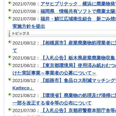
2021/07/08：
アサヒプリテック 横浜に廃棄物発
2021/07/08：
福岡県 情報共有ソフトで廃棄太陽
2021/07/08：
福井・鯖江広域衛生組合 新ごみ焼
実施方針を提出
2021/08/12：
【相模原市】産業廃棄物処理業者に
て
2021/08/12：
【入札公告】栃木県産業廃棄物収集
2021/08/12：
【東京都環境局】使用済み紙おむつ
けた実証事業～事業者の公募について～
2021/08/12：
【姫路市】食品ロス削減マッチングサー
Katteco」
2021/08/12：
【環境省】廃棄物の処理及び清掃に
一部を改正する省令等の公布について
2021/07/30：
【入札公告】京都府警察本部庁舎等