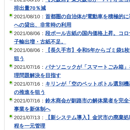
排出量70％減
2021/08/10：
首都圏の自治体が電動車を積極的に
への貸出、非常時の利用
2021/08/06：
段ボール古紙の国内価格上昇。コロ
子輸出増・古紙不足。
2021/08/06：
【長久手市】令和5年からゴミ袋1枚
狙う
2021/07/16：
パナソニックが「スマートごみ箱」
理問題解決を目指す
2021/07/16：
キリンが「空のペットボトル選別機
の推進を狙う
2021/07/16：
鈴木商会が釧路市の解体業者を完全
事業を新体制へ
2021/07/13：
【新システム導入】金沢市の廃棄処
程を一元管理