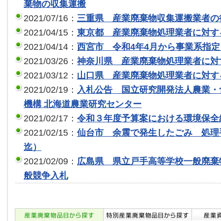
棄物の収集運搬
2021/07/16：
三重県 産業廃棄物収集運搬業者の
2021/04/15：
東京都 産業廃棄物処理業者に対す
2021/04/14：
西宮市 令和4年4月から事業系指
2021/03/26：
神奈川県 産業廃棄物処理業者に対
2021/03/12：
山口県 産業廃棄物処理業者に対す
2021/02/19：
入札公告 国立研究開発法人農業・
機構 北海道農業研究センター
2021/02/17：
令和３年度予算案における環境保全
2021/02/15：
仙台市 余震で発生したごみ 処理
迄）
2021/02/09：
広島県 県立戸手高等学校一般廃棄
般競争入札