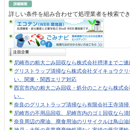
詳しい条件を組み合わせて処理業者を検索で
尼崎市の粗大ごみ回収なら株式会社摂津までご連
グリストラップ清掃なら株式会社ダイキョウクリ
い。関東・関西エリア対応
西宮市内の粗大ごみ回収・処分のことなら株式会
い。
奈良のグリストラップ清掃なら有限会社王寺清掃
尼崎市の不用品回収、尼崎市内のゴミ回収なら清
奈良周辺の廃油、廃食用油のリサイクルは鳥山油
神戸・大阪の産業廃棄物処理なら実績の藤定運輸