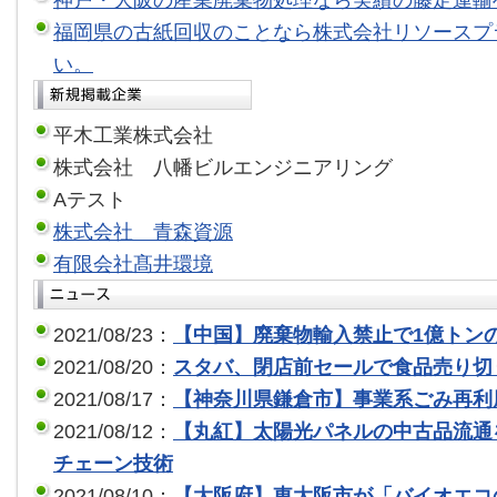
福岡県の古紙回収のことなら株式会社リソースプ
い。
平木工業株式会社
株式会社 八幡ビルエンジニアリング
Aテスト
株式会社 青森資源
有限会社髙井環境
2021/08/23：
【中国】廃棄物輸入禁止で1億トン
2021/08/20：
スタバ、閉店前セールで食品売り切
2021/08/17：
【神奈川県鎌倉市】事業系ごみ再利
2021/08/12：
【丸紅】太陽光パネルの中古品流通
チェーン技術
2021/08/10：
【大阪府】東大阪市が「バイオエコ