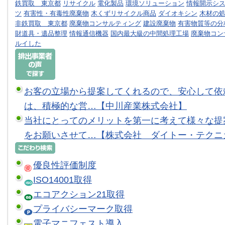
鉄買取 東京都
リサイクル
電化製品
環境ソリューション
情報開示シ
ツ
有害性・有毒性廃棄物
木くずリサイクル商品
ダイオキシン
木材の
非鉄買取 東京都
廃棄物コンサルティング
建設廃棄物
有害物質等の分
財道具・遺品整理
情報通信機器
国内最大級の中間処理工場
廃棄物コン
ルイした
お客の立場から提案してくれるので、安心して依
は、積極的な営…【中川産業株式会社】
当社にとってのメリットを第一に考えて様々な提
をお願いさせて…【株式会社 ダイトー・テクニ
優良性評価制度
ISO14001取得
エコアクション21取得
プライバシーマーク取得
電子マニフェスト導入