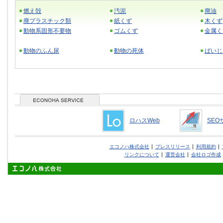
燃え殻
汚泥
廃油
廃プラスチック類
紙くず
木くず
動物系固形不要物
ゴムくず
金属く
動物のふん尿
動物の死体
ばいじ
ロハスWeb
SEO
エコノハ株式会社
プレスリリース
利用規約
リンクについて
運営会社
会社ロゴ作成