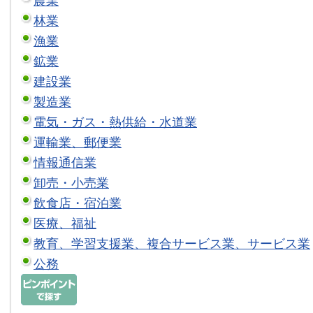
農業
林業
漁業
鉱業
建設業
製造業
電気・ガス・熱供給・水道業
運輸業、郵便業
情報通信業
卸売・小売業
飲食店・宿泊業
医療、福祉
教育、学習支援業、複合サービス業、サービス業
公務