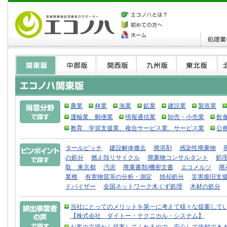
農業
林業
漁業
鉱業
建設業
製造業
運輸業、郵便業
情報通信業
卸売・小売業
飲
教育、学習支援業、複合サービス業、サービス業
公
タールピッチ
建設解体撤去
廃溶剤
感染性廃棄物
の処分
燃え殻リサイクル
廃棄物コンサルタント
処
取 東京都
汚泥
廃棄書類/機密文書
エコメルツ
廃
業務
有害物質等の分析・測定
焼却処分
災害復旧支
ドバイザー
全国ネットワーク木くず処理
木材の処分
当社にとってのメリットを第一に考えて様々な提案して
【株式会社 ダイトー・テクニカル・システム】