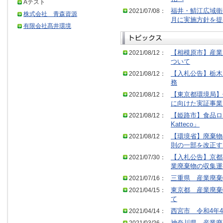
Aテスト
2021/07/08：
福井・鯖江広域衛
株式会社 青森資源
月に実施方針を提
有限会社髙井環境
2021/08/12：
【相模原市】産業
ついて
2021/08/12：
【入札公告】栃木
務
2021/08/12：
【東京都環境局】
に向けた実証事業
2021/08/12：
【姫路市】食品ロス
Katteco」
2021/08/12：
【環境省】廃棄物
則の一部を改正す
2021/07/30：
【入札公告】京都
業廃棄物の収集運
2021/07/16：
三重県 産業廃棄
2021/04/15：
東京都 産業廃棄
て
2021/04/14：
西宮市 令和4年