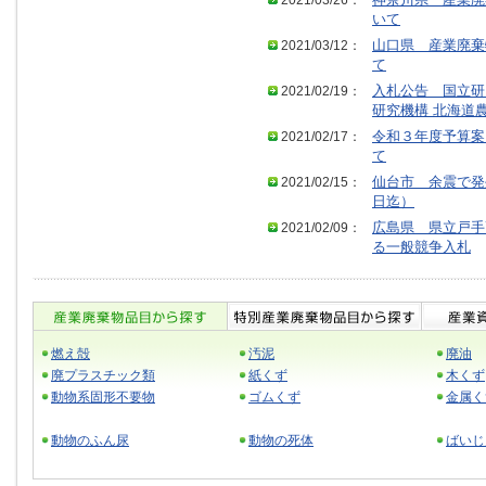
2021/03/26：
神奈川県 産業廃
いて
2021/03/12：
山口県 産業廃棄
て
2021/02/19：
入札公告 国立研
研究機構 北海道
2021/02/17：
令和３年度予算案
て
2021/02/15：
仙台市 余震で発
日迄）
2021/02/09：
広島県 県立戸手
る一般競争入札
燃え殻
汚泥
廃油
廃プラスチック類
紙くず
木くず
動物系固形不要物
ゴムくず
金属く
動物のふん尿
動物の死体
ばいじ