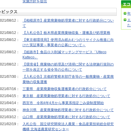
実施方針を提出
年
エ
021/08/12：
【相模原市】産業廃棄物処理業者に対する行政処分につい
た
て
021/08/12：
【入札公告】栃木県産業廃棄物収集・運搬及び処理業務
021/08/12：
【東京都環境局】使用済み紙おむつのリサイクル推進に向
けた実証事業～事業者の公募について～
021/08/12：
【姫路市】食品ロス削減マッチングサービス「Utteco
Katteco」
021/08/12：
【環境省】廃棄物の処理及び清掃に関する法律施行規則の
一部を改正する省令等の公布について
021/07/30：
【入札公告】京都府警察本部庁舎等の一般廃棄物・産業廃
棄物の収集運搬
021/07/16：
三重県 産業廃棄物収集運搬業者の行政処分について
021/04/15：
東京都 産業廃棄物処理業者に対する行政処分について
021/04/14：
西宮市 令和4年4月から事業系指定ごみ袋制度開始
021/03/26：
神奈川県 産業廃棄物処理業者に対する行政処分について
021/03/12：
山口県 産業廃棄物処理業者に対する行政処分について
021/02/19：
入札公告 国立研究開発法人農業・食品産業技術総合研究
機構 北海道農業研究センター