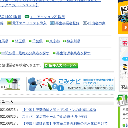
トを第一に考えて様々な提案していただき、処理をお願いさせて…
・テクニカル・システム】
ISO14001取得
エコアクション21取得
得
電子マニフェスト導入
再生事業者登録
排出者の声
群馬県
埼玉県
千葉県
東京都
神奈川県
中間処理・最終処分業者を探す
再生資源事業者を探す
て処理業者を検索できます。
021/08/23：
【中国】廃棄物輸入禁止で1億トンの削減に成功
産
界
021/08/20：
スタバ、閉店前セールで食品売り切り作戦
ポ
021/08/17：
【神奈川県鎌倉市】事業系ごみ再利用の実用化に向けて