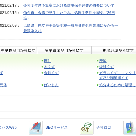
021/02/17：
令和３年度予算案における環境保全経費の概要について
021/02/15：
仙台市 余震で発生したごみ 処理手数料を減免（26日
迄）
021/02/09：
広島県 県立戸手高等学校一般廃棄物処理業務にかかる一
般競争入札
廃油
廃酸
木くず
繊維くず
ず
金属くず
ガラスくず、コンクリ
ず及び陶磁器くず
死体
ばいじん
処分するために処理し
ロハスWeb
SEOサービス
会社ロゴ