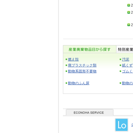
2
2
2
燃え殻
汚泥
廃プラスチック類
紙くず
動物系固形不要物
ゴムく
動物のふん尿
動物の