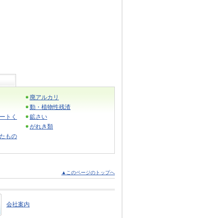
廃アルカリ
動・植物性残渣
ートく
鉱さい
がれき類
たもの
▲このページのトップへ
会社案内