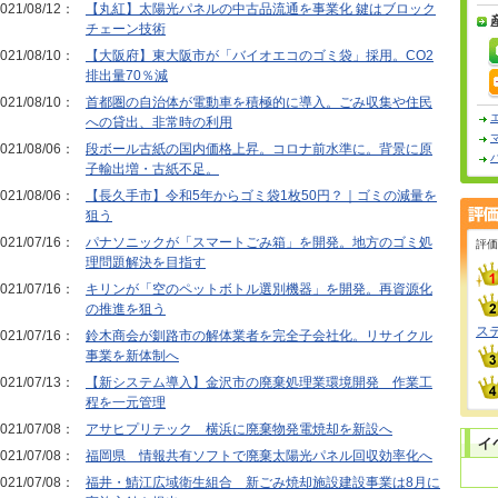
021/08/12：
【丸紅】太陽光パネルの中古品流通を事業化 鍵はブロック
チェーン技術
021/08/10：
【大阪府】東大阪市が「バイオエコのゴミ袋」採用。CO2
排出量70％減
021/08/10：
首都圏の自治体が電動車を積極的に導入。ごみ収集や住民
への貸出、非常時の利用
021/08/06：
段ボール古紙の国内価格上昇。コロナ前水準に。背景に原
子輸出増・古紙不足。
021/08/06：
【長久手市】令和5年からゴミ袋1枚50円？｜ゴミの減量を
狙う
021/07/16：
パナソニックが「スマートごみ箱」を開発。地方のゴミ処
評価
理問題解決を目指す
021/07/16：
キリンが「空のペットボトル選別機器」を開発。再資源化
の推進を狙う
ス
021/07/16：
鈴木商会が釧路市の解体業者を完全子会社化。リサイクル
事業を新体制へ
021/07/13：
【新システム導入】金沢市の廃棄処理業環境開発 作業工
程を一元管理
021/07/08：
アサヒプリテック 横浜に廃棄物発電焼却を新設へ
021/07/08：
福岡県 情報共有ソフトで廃棄太陽光パネル回収効率化へ
021/07/08：
福井・鯖江広域衛生組合 新ごみ焼却施設建設事業は8月に