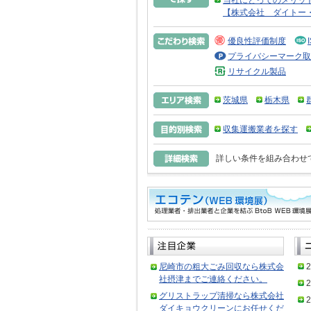
当社にとってのメリッ
【株式会社 ダイトー
優良性評価制度
プライバシーマーク取
リサイクル製品
茨城県
栃木県
収集運搬業者を探す
詳しい条件を組み合わせ
尼崎市の粗大ごみ回収なら株式会
2
社摂津までご連絡ください。
2
グリストラップ清掃なら株式会社
2
ダイキョウクリーンにお任せくだ