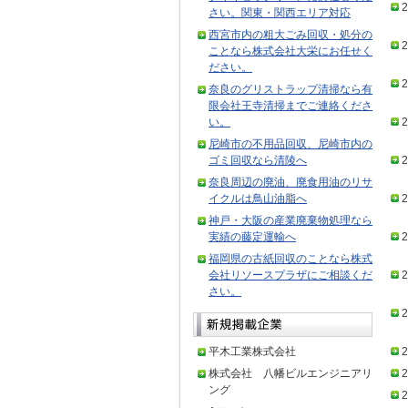
2
さい。関東・関西エリア対応
西宮市内の粗大ごみ回収・処分の
2
ことなら株式会社大栄にお任せく
ださい。
2
奈良のグリストラップ清掃なら有
限会社王寺清掃までご連絡くださ
い。
2
尼崎市の不用品回収、尼崎市内の
ゴミ回収なら清陵へ
2
奈良周辺の廃油、廃食用油のリサ
イクルは鳥山油脂へ
2
神戸・大阪の産業廃棄物処理なら
実績の藤定運輸へ
2
福岡県の古紙回収のことなら株式
会社リソースプラザにご相談くだ
2
さい。
2
平木工業株式会社
2
株式会社 八幡ビルエンジニアリ
2
ング
2