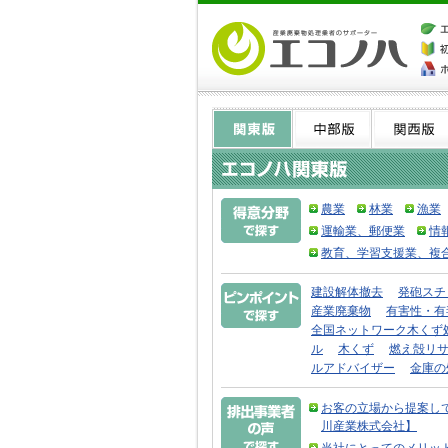
農業
林業
漁業
運輸業、郵便業
情
教育、学習支援業、複
建設解体撤去
発砲スチ
産業廃棄物
有害性・有
全国ネットワーク木くず
ル
木くず
燃え殻リ
ルアドバイザー
金庫の
お客の立場から提案し
川産業株式会社】