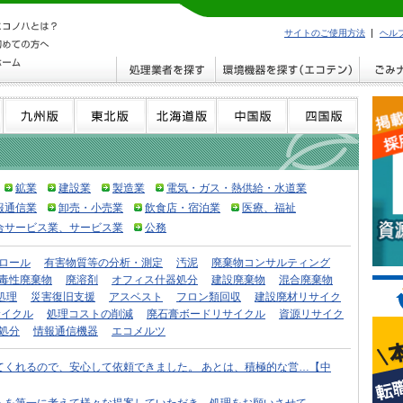
サイトのご使用方法
ヘル
鉱業
建設業
製造業
電気・ガス・熱供給・水道業
報通信業
卸売・小売業
飲食店・宿泊業
医療、福祉
合サービス業、サービス業
公務
ロール
有害物質等の分析・測定
汚泥
廃棄物コンサルティング
毒性廃棄物
廃溶剤
オフィス什器処分
建設廃棄物
混合廃棄物
処理
災害復旧支援
アスベスト
フロン類回収
建設廃材リサイク
サイクル
処理コストの削減
廃石膏ボードリサイクル
資源リサイク
処分
情報通信機器
エコメルツ
てくれるので、安心して依頼できました。 あとは、積極的な営…【中