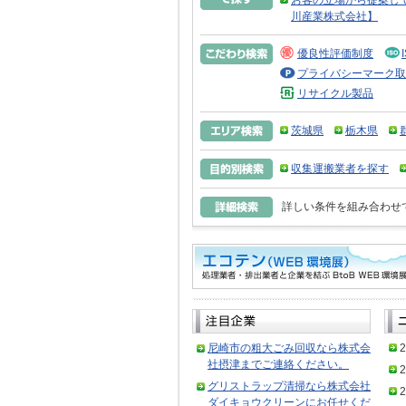
お客の立場から提案し
川産業株式会社】
優良性評価制度
プライバシーマーク取
リサイクル製品
茨城県
栃木県
収集運搬業者を探す
詳しい条件を組み合わせ
尼崎市の粗大ごみ回収なら株式会
2
社摂津までご連絡ください。
2
グリストラップ清掃なら株式会社
2
ダイキョウクリーンにお任せくだ