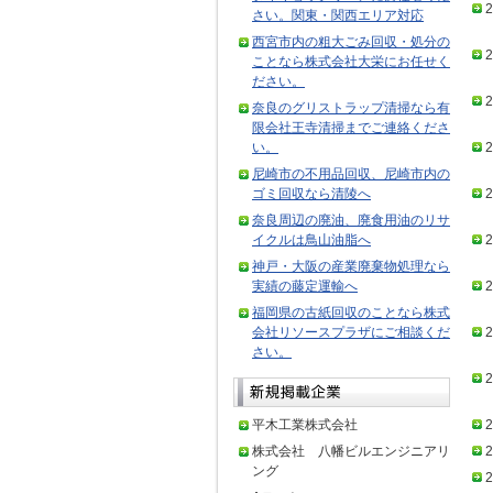
2
さい。関東・関西エリア対応
西宮市内の粗大ごみ回収・処分の
2
ことなら株式会社大栄にお任せく
ださい。
2
奈良のグリストラップ清掃なら有
限会社王寺清掃までご連絡くださ
い。
2
尼崎市の不用品回収、尼崎市内の
ゴミ回収なら清陵へ
2
奈良周辺の廃油、廃食用油のリサ
イクルは鳥山油脂へ
2
神戸・大阪の産業廃棄物処理なら
実績の藤定運輸へ
2
福岡県の古紙回収のことなら株式
会社リソースプラザにご相談くだ
2
さい。
2
平木工業株式会社
2
株式会社 八幡ビルエンジニアリ
2
ング
2