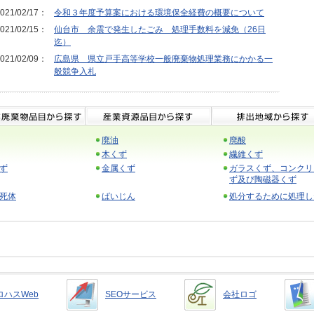
021/02/17：
令和３年度予算案における環境保全経費の概要について
021/02/15：
仙台市 余震で発生したごみ 処理手数料を減免（26日
迄）
021/02/09：
広島県 県立戸手高等学校一般廃棄物処理業務にかかる一
般競争入札
廃油
廃酸
木くず
繊維くず
ず
金属くず
ガラスくず、コンクリ
ず及び陶磁器くず
死体
ばいじん
処分するために処理し
ロハスWeb
SEOサービス
会社ロゴ