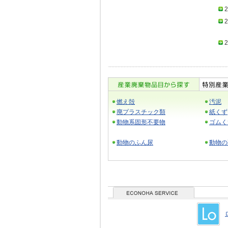
2
2
2
燃え殻
汚泥
廃プラスチック類
紙くず
動物系固形不要物
ゴムく
動物のふん尿
動物の