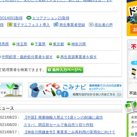
てくれるので、安心して依頼できました。 あとは、積極的な営…【中
ISO14001取得
エコアクション21取得
得
電子マニフェスト導入
再生事業者登録
排出者の声
群馬県
埼玉県
千葉県
東京都
神奈川県
中間処理・最終処分業者を探す
再生資源事業者を探す
て処理業者を検索できます。
021/08/23：
【中国】廃棄物輸入禁止で1億トンの削減に成功
産
界
021/08/20：
スタバ、閉店前セールで食品売り切り作戦
ポ
021/08/17：
【神奈川県鎌倉市】事業系ごみ再利用の実用化に向けて