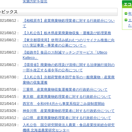
実施方針を提出
年
エ
021/08/12：
【相模原市】産業廃棄物処理業者に対する行政処分につい
た
て
021/08/12：
【入札公告】栃木県産業廃棄物収集・運搬及び処理業務
021/08/12：
【東京都環境局】使用済み紙おむつのリサイクル推進に向
けた実証事業～事業者の公募について～
021/08/12：
【姫路市】食品ロス削減マッチングサービス「Utteco
Katteco」
021/08/12：
【環境省】廃棄物の処理及び清掃に関する法律施行規則の
一部を改正する省令等の公布について
021/07/30：
【入札公告】京都府警察本部庁舎等の一般廃棄物・産業廃
棄物の収集運搬
021/07/16：
三重県 産業廃棄物収集運搬業者の行政処分について
021/04/15：
東京都 産業廃棄物処理業者に対する行政処分について
021/04/14：
西宮市 令和4年4月から事業系指定ごみ袋制度開始
021/03/26：
神奈川県 産業廃棄物処理業者に対する行政処分について
021/03/12：
山口県 産業廃棄物処理業者に対する行政処分について
021/02/19：
入札公告 国立研究開発法人農業・食品産業技術総合研究
機構 北海道農業研究センター