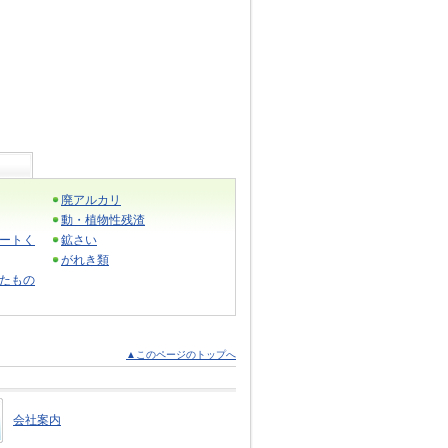
廃アルカリ
動・植物性残渣
ートく
鉱さい
がれき類
たもの
▲このページのトップへ
会社案内