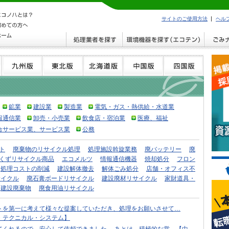
サイトのご使用方法
ヘル
鉱業
建設業
製造業
電気・ガス・熱供給・水道業
報通信業
卸売・小売業
飲食店・宿泊業
医療、福祉
合サービス業、サービス業
公務
ト
廃棄物のリサイクル処理
処理施設斡旋業務
廃バッテリー
廃
くずリサイクル商品
エコメルツ
情報通信機器
焼却処分
フロン
処理コストの削減
建設解体撤去
解体ごみ処分
店舗・オフィス不
サイクル
廃石膏ボードリサイクル
建設廃材リサイクル
家財道具・
建設廃棄物
廃食用油リサイクル
トを第一に考えて様々な提案していただき、処理をお願いさせて…
・テクニカル・システム】