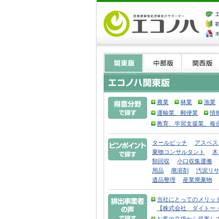
農業
林業
漁業
運輸業、郵便業
情
教育、学習支援業、複
タールピッチ
アスベス
棄物コンサルタント
木
類回収
小口収集運搬
用品
廃溶剤
汚泥リ
遺品整理
産業廃棄物
当社にとってのメリッ
【株式会社 ダイトー