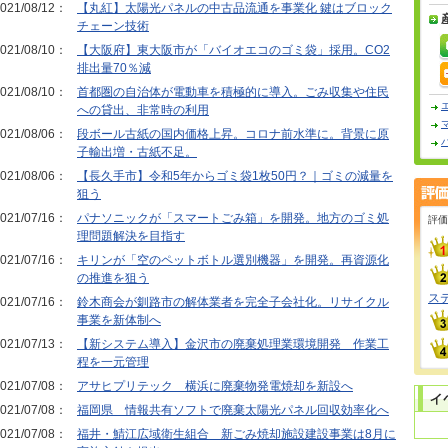
021/08/12：
【丸紅】太陽光パネルの中古品流通を事業化 鍵はブロック
チェーン技術
021/08/10：
【大阪府】東大阪市が「バイオエコのゴミ袋」採用。CO2
排出量70％減
021/08/10：
首都圏の自治体が電動車を積極的に導入。ごみ収集や住民
への貸出、非常時の利用
021/08/06：
段ボール古紙の国内価格上昇。コロナ前水準に。背景に原
子輸出増・古紙不足。
021/08/06：
【長久手市】令和5年からゴミ袋1枚50円？｜ゴミの減量を
狙う
021/07/16：
パナソニックが「スマートごみ箱」を開発。地方のゴミ処
評価
理問題解決を目指す
021/07/16：
キリンが「空のペットボトル選別機器」を開発。再資源化
の推進を狙う
ス
021/07/16：
鈴木商会が釧路市の解体業者を完全子会社化。リサイクル
事業を新体制へ
021/07/13：
【新システム導入】金沢市の廃棄処理業環境開発 作業工
程を一元管理
021/07/08：
アサヒプリテック 横浜に廃棄物発電焼却を新設へ
021/07/08：
福岡県 情報共有ソフトで廃棄太陽光パネル回収効率化へ
021/07/08：
福井・鯖江広域衛生組合 新ごみ焼却施設建設事業は8月に