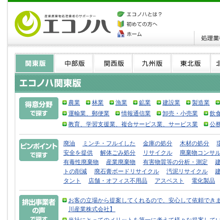
農業
林業
漁業
鉱業
建設業
製造業
運輸業、郵便業
情報通信業
卸売・小売業
飲
教育、学習支援業、複合サービス業、サービス業
公
廃油
ミンチ・フルイした
金庫の処分
木材の処分
安全を提供
解体ごみ処分
リサイクル
廃棄物コンサ
有毒性廃棄物
産業廃棄物
有害物質等の分析・測定
トの削減
廃石膏ボードリサイクル
汚泥リサイクル
タント
店舗・オフィス不用品
アスベスト
電化製品
お客の立場から提案してくれるので、安心して依頼できま
川産業株式会社】