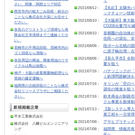
て
さい。関東・関西エリア対応
2021/08/12：
【丸紅】太陽光パ
西宮市内の粗大ごみ回収・処分の
ックチェーン技術
ことなら株式会社大栄にお任せく
2021/08/10：
【大阪府】東大阪
ださい。
CO2排出量70％減
奈良のグリストラップ清掃なら有
2021/08/10：
首都圏の自治体が
限会社王寺清掃までご連絡くださ
住民への貸出、非
い。
2021/08/06：
段ボール古紙の国
尼崎市の不用品回収、尼崎市内の
に原子輸出増・古
ゴミ回収なら清陵へ
2021/08/06：
【長久手市】令和
奈良周辺の廃油、廃食用油のリサ
量を狙う
イクルは鳥山油脂へ
2021/07/16：
パナソニックが「
神戸・大阪の産業廃棄物処理なら
ミ処理問題解決を
実績の藤定運輸へ
2021/07/16：
キリンが「空のペ
福岡県の古紙回収のことなら株式
源化の推進を狙う
会社リソースプラザにご相談くだ
さい。
2021/07/16：
鈴木商会が釧路市
クル事業を新体制
2021/07/13：
【新システム導入
業工程を一元管理
平木工業株式会社
2021/07/08：
アサヒプリテック
株式会社 八幡ビルエンジニアリ
ング
2021/07/08：
福岡県 情報共有
化へ