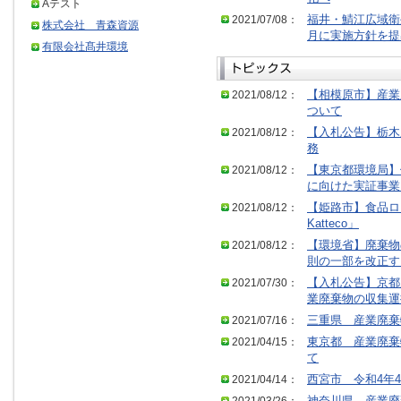
Aテスト
2021/07/08：
福井・鯖江広域衛
株式会社 青森資源
月に実施方針を提
有限会社髙井環境
2021/08/12：
【相模原市】産業
ついて
2021/08/12：
【入札公告】栃木
務
2021/08/12：
【東京都環境局】
に向けた実証事業
2021/08/12：
【姫路市】食品ロス
Katteco」
2021/08/12：
【環境省】廃棄物
則の一部を改正す
2021/07/30：
【入札公告】京都
業廃棄物の収集運
2021/07/16：
三重県 産業廃棄
2021/04/15：
東京都 産業廃棄
て
2021/04/14：
西宮市 令和4年