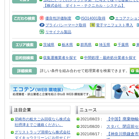
当社にとってのメリットを第一に考えて様々な提案して
【株式会社 ダイトー・テクニカル・システム】
優良性評価制度
ISO14001取得
エコアクショ
プライバシーマーク取得
電子マニフェスト導入
リサイクル製品
茨城県
栃木県
群馬県
埼玉県
千葉県
収集運搬業者を探す
中間処理・最終処分業者を探す
詳しい条件を組み合わせて処理業者を検索できます。
尼崎市の粗大ごみ回収なら株式会
2021/08/23：
【中国】廃棄物輸
社摂津までご連絡ください。
2021/08/20：
スタバ、閉店前セ
グリストラップ清掃なら株式会社
2021/08/17：
【神奈川県鎌倉市
ダイキョウクリーンにお任せくだ