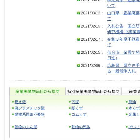
2021/03/26：
神奈川県 産業廃
いて
2021/03/12：
山口県 産業廃棄
て
2021/02/19：
入札公告 国立研
研究機構 北海道
2021/02/17：
令和３年度予算案
て
2021/02/15：
仙台市 余震で発
日迄）
2021/02/09：
広島県 県立戸手
る一般競争入札
燃え殻
汚泥
廃油
廃プラスチック類
紙くず
木くず
動物系固形不要物
ゴムくず
金属く
動物のふん尿
動物の死体
ばいじ