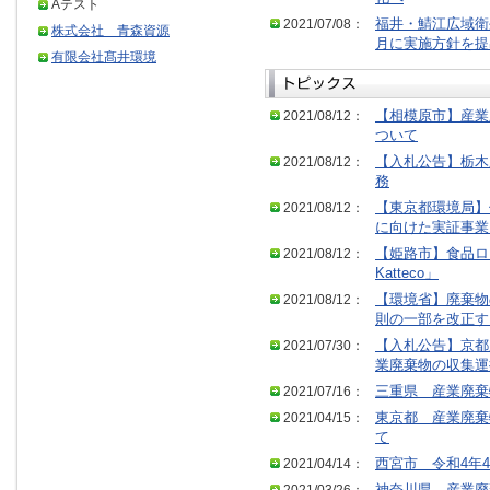
Aテスト
2021/07/08：
福井・鯖江広域衛
株式会社 青森資源
月に実施方針を提
有限会社髙井環境
2021/08/12：
【相模原市】産業
ついて
2021/08/12：
【入札公告】栃木
務
2021/08/12：
【東京都環境局】
に向けた実証事業
2021/08/12：
【姫路市】食品ロス
Katteco」
2021/08/12：
【環境省】廃棄物
則の一部を改正す
2021/07/30：
【入札公告】京都
業廃棄物の収集運
2021/07/16：
三重県 産業廃棄
2021/04/15：
東京都 産業廃棄
て
2021/04/14：
西宮市 令和4年