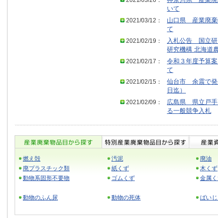
2021/03/26：
神奈川県 産業廃
いて
2021/03/12：
山口県 産業廃棄
て
2021/02/19：
入札公告 国立研
研究機構 北海道
2021/02/17：
令和３年度予算案
て
2021/02/15：
仙台市 余震で発
日迄）
2021/02/09：
広島県 県立戸手
る一般競争入札
燃え殻
汚泥
廃油
廃プラスチック類
紙くず
木くず
動物系固形不要物
ゴムくず
金属く
動物のふん尿
動物の死体
ばいじ