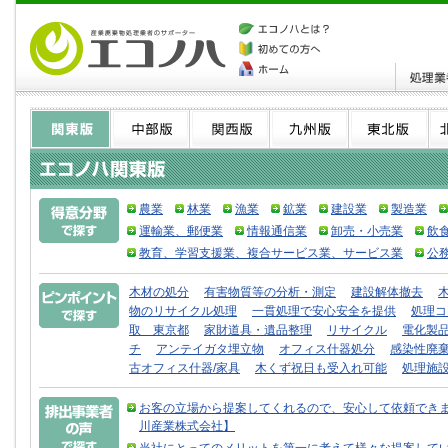
農業
林業
漁業
鉱業
建設業
製造業
運輸業、郵便業
情報通信業
卸売・小売業
飲
教育、学習支援業、複合サービス業、サービス業
公
木材の処分
有害物質等の分析・測定
建設解体撤去
物のリサイクル処理
一貫処理で安心安全を提供
処理コ
取 東京都
家財道具・遺品整理
リサイクル
電化製
チ
アンテイガタ埋立物
オフィス什器処分
感染性廃
古オフィス什器/家具
木くず祝日も受入れ可能
処理施
お客の立場から提案してくれるので、安心して依頼できま
川産業株式会社】