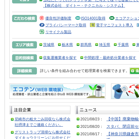
当社にとってのメリットを第一に考えて様々な提案して
【株式会社 ダイトー・テクニカル・システム】
優良性評価制度
ISO14001取得
エコアクショ
プライバシーマーク取得
電子マニフェスト導入
リサイクル製品
茨城県
栃木県
群馬県
埼玉県
千葉県
収集運搬業者を探す
中間処理・最終処分業者を探す
詳しい条件を組み合わせて処理業者を検索できます。
尼崎市の粗大ごみ回収なら株式会
2021/08/23：
【中国】廃棄物輸
社摂津までご連絡ください。
2021/08/20：
スタバ、閉店前セ
グリストラップ清掃なら株式会社
2021/08/17：
【神奈川県鎌倉市
ダイキョウクリーンにお任せくだ