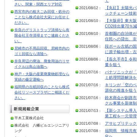
て
さい。関東・関西エリア対応
2021/08/12：
【丸紅】太陽光パ
西宮市内の粗大ごみ回収・処分の
ックチェーン技術
ことなら株式会社大栄にお任せく
2021/08/10：
【大阪府】東大阪
ださい。
CO2排出量70％減
奈良のグリストラップ清掃なら有
2021/08/10：
首都圏の自治体が
限会社王寺清掃までご連絡くださ
住民への貸出、非
い。
2021/08/06：
段ボール古紙の国
尼崎市の不用品回収、尼崎市内の
に原子輸出増・古
ゴミ回収なら清陵へ
2021/08/06：
【長久手市】令和
奈良周辺の廃油、廃食用油のリサ
量を狙う
イクルは鳥山油脂へ
2021/07/16：
パナソニックが「
神戸・大阪の産業廃棄物処理なら
ミ処理問題解決を
実績の藤定運輸へ
2021/07/16：
キリンが「空のペ
福岡県の古紙回収のことなら株式
源化の推進を狙う
会社リソースプラザにご相談くだ
さい。
2021/07/16：
鈴木商会が釧路市
クル事業を新体制
2021/07/13：
【新システム導入
業工程を一元管理
平木工業株式会社
2021/07/08：
アサヒプリテック
株式会社 八幡ビルエンジニアリ
ング
2021/07/08：
福岡県 情報共有
化へ