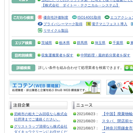
当社にとってのメリットを第一に考えて様々な提案して
【株式会社 ダイトー・テクニカル・システム】
優良性評価制度
ISO14001取得
エコアクショ
プライバシーマーク取得
電子マニフェスト導入
リサイクル製品
茨城県
栃木県
群馬県
埼玉県
千葉県
収集運搬業者を探す
中間処理・最終処分業者を探す
詳しい条件を組み合わせて処理業者を検索できます。
尼崎市の粗大ごみ回収なら株式会
2021/08/23：
【中国】廃棄物輸
社摂津までご連絡ください。
2021/08/20：
スタバ、閉店前セ
グリストラップ清掃なら株式会社
2021/08/17：
【神奈川県鎌倉市
ダイキョウクリーンにお任せくだ