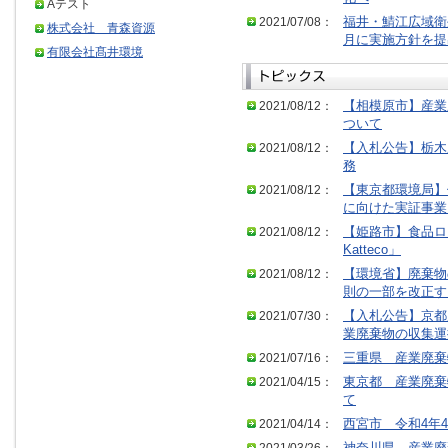
Aテスト
2021/07/08：
福井・鯖江広域衛
株式会社 青森資源
月に実施方針を提
有限会社髙井環境
2021/08/12：
【相模原市】産業
ついて
2021/08/12：
【入札公告】栃木
務
2021/08/12：
【東京都環境局】
に向けた実証事業
2021/08/12：
【姫路市】食品ロス
Katteco」
2021/08/12：
【環境省】廃棄物
則の一部を改正す
2021/07/30：
【入札公告】京都
業廃棄物の収集運
2021/07/16：
三重県 産業廃棄
2021/04/15：
東京都 産業廃棄
て
2021/04/14：
西宮市 令和4年