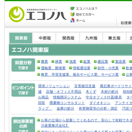
農業
林業
漁業
鉱業
建設業
製造業
運輸業、郵便業
情報通信業
卸売・小売業
飲
教育、学習支援業、複合サービス業、サービス業
公
環境ソリューション
災害復旧支援
廃石膏ボードリサイ
減
店舗・オフィス不用品
木くず
木材の処分
焼却
ル商品
情報開示システム
中古オフィス什器/家具
タ
回収
廃棄物コンサルタント
ダイオキシン
アンテイ
ラップ
金庫の処分
有害物質等の分析・測定
汚泥
お客の立場から提案してくれるので、安心して依頼できま
川産業株式会社】