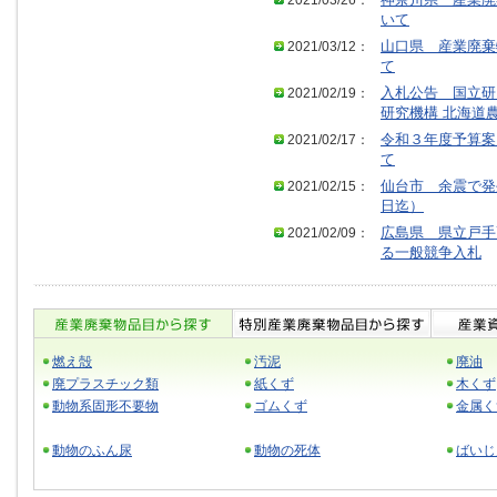
2021/03/26：
神奈川県 産業廃
いて
2021/03/12：
山口県 産業廃棄
て
2021/02/19：
入札公告 国立研
研究機構 北海道
2021/02/17：
令和３年度予算案
て
2021/02/15：
仙台市 余震で発
日迄）
2021/02/09：
広島県 県立戸手
る一般競争入札
燃え殻
汚泥
廃油
廃プラスチック類
紙くず
木くず
動物系固形不要物
ゴムくず
金属く
動物のふん尿
動物の死体
ばいじ