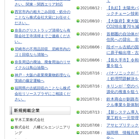
て
さい。関東・関西エリア対応
2021/08/12：
【丸紅】太陽光パ
西宮市内の粗大ごみ回収・処分の
ックチェーン技術
ことなら株式会社大栄にお任せく
2021/08/10：
【大阪府】東大阪
ださい。
CO2排出量70％減
奈良のグリストラップ清掃なら有
2021/08/10：
首都圏の自治体が
限会社王寺清掃までご連絡くださ
住民への貸出、非
い。
2021/08/06：
段ボール古紙の国
尼崎市の不用品回収、尼崎市内の
に原子輸出増・古
ゴミ回収なら清陵へ
2021/08/06：
【長久手市】令和
奈良周辺の廃油、廃食用油のリサ
量を狙う
イクルは鳥山油脂へ
2021/07/16：
パナソニックが「
神戸・大阪の産業廃棄物処理なら
ミ処理問題解決を
実績の藤定運輸へ
2021/07/16：
キリンが「空のペ
福岡県の古紙回収のことなら株式
源化の推進を狙う
会社リソースプラザにご相談くだ
さい。
2021/07/16：
鈴木商会が釧路市
クル事業を新体制
2021/07/13：
【新システム導入
業工程を一元管理
平木工業株式会社
2021/07/08：
アサヒプリテック
株式会社 八幡ビルエンジニアリ
ング
2021/07/08：
福岡県 情報共有
化へ