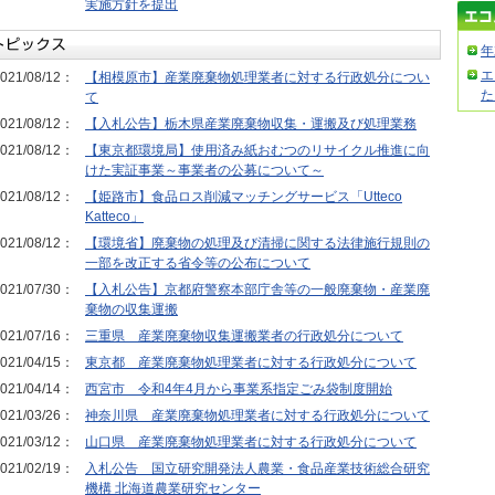
実施方針を提出
年
エ
021/08/12：
【相模原市】産業廃棄物処理業者に対する行政処分につい
た
て
021/08/12：
【入札公告】栃木県産業廃棄物収集・運搬及び処理業務
021/08/12：
【東京都環境局】使用済み紙おむつのリサイクル推進に向
けた実証事業～事業者の公募について～
021/08/12：
【姫路市】食品ロス削減マッチングサービス「Utteco
Katteco」
021/08/12：
【環境省】廃棄物の処理及び清掃に関する法律施行規則の
一部を改正する省令等の公布について
021/07/30：
【入札公告】京都府警察本部庁舎等の一般廃棄物・産業廃
棄物の収集運搬
021/07/16：
三重県 産業廃棄物収集運搬業者の行政処分について
021/04/15：
東京都 産業廃棄物処理業者に対する行政処分について
021/04/14：
西宮市 令和4年4月から事業系指定ごみ袋制度開始
021/03/26：
神奈川県 産業廃棄物処理業者に対する行政処分について
021/03/12：
山口県 産業廃棄物処理業者に対する行政処分について
021/02/19：
入札公告 国立研究開発法人農業・食品産業技術総合研究
機構 北海道農業研究センター