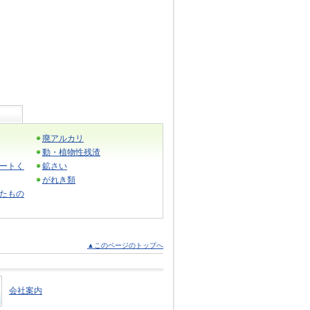
廃アルカリ
動・植物性残渣
ートく
鉱さい
がれき類
たもの
▲このページのトップへ
会社案内