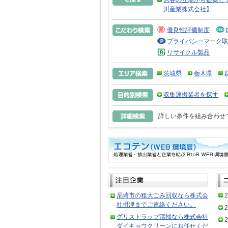
お客の立場から提案し
川産業株式会社】
優良性評価制度
プライバシーマーク取
リサイクル製品
茨城県
栃木県
収集運搬業者を探す
詳しい条件を組み合わせ
尼崎市の粗大ごみ回収なら株式会
2
社摂津までご連絡ください。
2
グリストラップ清掃なら株式会社
2
ダイキョウクリーンにお任せくだ