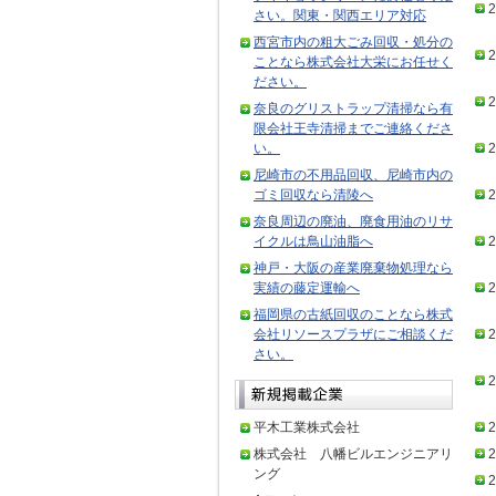
2
さい。関東・関西エリア対応
西宮市内の粗大ごみ回収・処分の
2
ことなら株式会社大栄にお任せく
ださい。
2
奈良のグリストラップ清掃なら有
限会社王寺清掃までご連絡くださ
い。
2
尼崎市の不用品回収、尼崎市内の
ゴミ回収なら清陵へ
2
奈良周辺の廃油、廃食用油のリサ
イクルは鳥山油脂へ
2
神戸・大阪の産業廃棄物処理なら
実績の藤定運輸へ
2
福岡県の古紙回収のことなら株式
会社リソースプラザにご相談くだ
2
さい。
2
平木工業株式会社
2
株式会社 八幡ビルエンジニアリ
2
ング
2