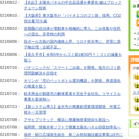
021/08/12：
【丸紅】太陽光パネルの中古品流通を事業化 鍵はブロック
チェーン技術
021/08/10：
【大阪府】東大阪市が「バイオエコのゴミ袋」採用。CO2
排出量70％減
021/08/10：
首都圏の自治体が電動車を積極的に導入。ごみ収集や住民
への貸出、非常時の利用
021/08/06：
段ボール古紙の国内価格上昇。コロナ前水準に。背景に原
子輸出増・古紙不足。
021/08/06：
【長久手市】令和5年からゴミ袋1枚50円？｜ゴミの減量を
狙う
021/07/16：
パナソニックが「スマートごみ箱」を開発。地方のゴミ処
評価
理問題解決を目指す
021/07/16：
キリンが「空のペットボトル選別機器」を開発。再資源化
の推進を狙う
ス
021/07/16：
鈴木商会が釧路市の解体業者を完全子会社化。リサイクル
事業を新体制へ
021/07/13：
【新システム導入】金沢市の廃棄処理業環境開発 作業工
程を一元管理
021/07/08：
アサヒプリテック 横浜に廃棄物発電焼却を新設へ
021/07/08：
福岡県 情報共有ソフトで廃棄太陽光パネル回収効率化へ
021/07/08：
福井・鯖江広域衛生組合 新ごみ焼却施設建設事業は8月に