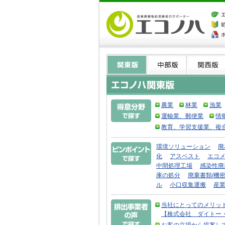
農業
林業
漁業
運輸業、郵便業
情
教育、学習支援業、複
環境ソリューション
廃
化
アスベスト
エコ
中間処理工場
感染性廃
庫の処分
廃棄書類/機
ル
小口収集運搬
産
当社にとってのメリッ
【株式会社 ダイトー