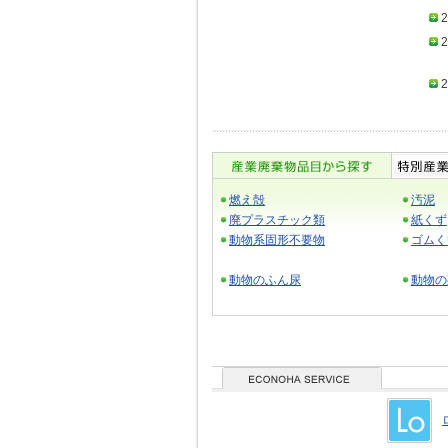
2
2
2
燃え殻
汚泥
廃プラスチック類
紙くず
動物系固形不要物
ゴムく
動物のふん尿
動物の