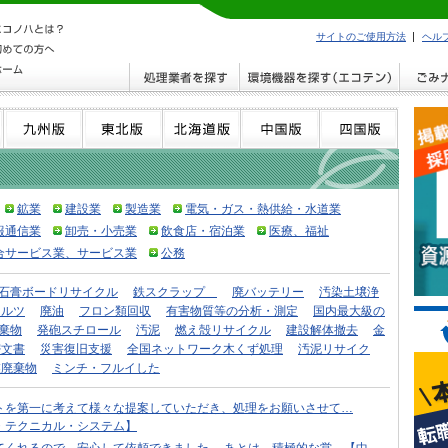
サイトのご使用方法
ヘル
鉱業
建設業
製造業
電気・ガス・熱供給・水道業
報通信業
卸売・小売業
飲食店・宿泊業
医療、福祉
合サービス業、サービス業
公務
石膏ボードリサイクル
鉄スクラップ
廃バッテリー
汚染土壌浄
メルツ
廃油
フロン類回収
有害物質等の分析・測定
国内最大級の
棄物
発砲スチロール
汚泥
燃え殻リサイクル
建設解体撤去
金
密文書
災害復旧支援
全国ネットワーク木くず処理
汚泥リサイク
業廃棄物
ミンチ・フルイした
トを第一に考えて様々な提案していただき、処理をお願いさせて…
・テクニカル・システム】