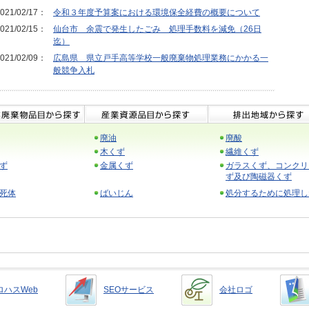
021/02/17：
令和３年度予算案における環境保全経費の概要について
021/02/15：
仙台市 余震で発生したごみ 処理手数料を減免（26日
迄）
021/02/09：
広島県 県立戸手高等学校一般廃棄物処理業務にかかる一
般競争入札
廃油
廃酸
木くず
繊維くず
ず
金属くず
ガラスくず、コンクリ
ず及び陶磁器くず
死体
ばいじん
処分するために処理し
ロハスWeb
SEOサービス
会社ロゴ