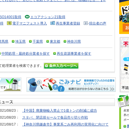
てくれるので、安心して依頼できました。 あとは、積極的な営…【中
ISO14001取得
エコアクション21取得
得
電子マニフェスト導入
再生事業者登録
排出者の声
群馬県
埼玉県
千葉県
東京都
神奈川県
中間処理・最終処分業者を探す
再生資源事業者を探す
て処理業者を検索できます。
021/08/23：
【中国】廃棄物輸入禁止で1億トンの削減に成功
産
界
021/08/20：
スタバ、閉店前セールで食品売り切り作戦
ポ
021/08/17：
【神奈川県鎌倉市】事業系ごみ再利用の実用化に向けて