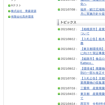
化へ
Aテスト
2021/07/08：
福井・鯖江広域衛
株式会社 青森資源
月に実施方針を提
有限会社髙井環境
2021/08/12：
【相模原市】産業
ついて
2021/08/12：
【入札公告】栃木
務
2021/08/12：
【東京都環境局】
に向けた実証事業
2021/08/12：
【姫路市】食品ロス
Katteco」
2021/08/12：
【環境省】廃棄物
則の一部を改正す
2021/07/30：
【入札公告】京都
業廃棄物の収集運
2021/07/16：
三重県 産業廃棄
2021/04/15：
東京都 産業廃棄
て
2021/04/14：
西宮市 令和4年