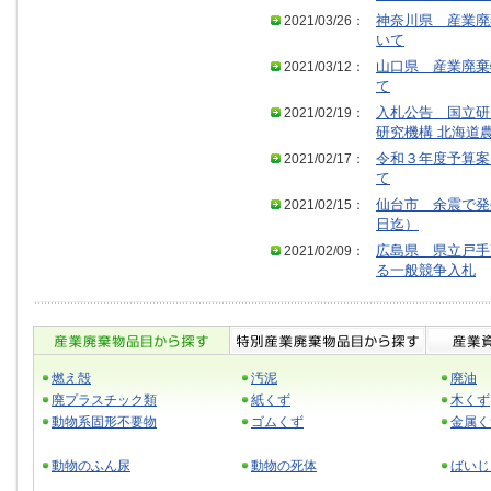
2021/03/26：
神奈川県 産業廃
いて
2021/03/12：
山口県 産業廃棄
て
2021/02/19：
入札公告 国立研
研究機構 北海道
2021/02/17：
令和３年度予算案
て
2021/02/15：
仙台市 余震で発
日迄）
2021/02/09：
広島県 県立戸手
る一般競争入札
燃え殻
汚泥
廃油
廃プラスチック類
紙くず
木くず
動物系固形不要物
ゴムくず
金属く
動物のふん尿
動物の死体
ばいじ