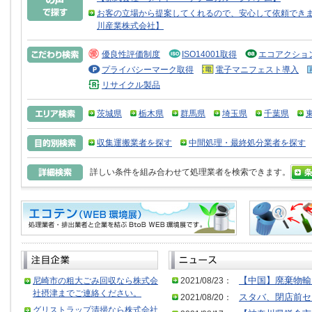
お客の立場から提案してくれるので、安心して依頼できま
川産業株式会社】
優良性評価制度
ISO14001取得
エコアクショ
プライバシーマーク取得
電子マニフェスト導入
リサイクル製品
茨城県
栃木県
群馬県
埼玉県
千葉県
収集運搬業者を探す
中間処理・最終処分業者を探す
詳しい条件を組み合わせて処理業者を検索できます。
尼崎市の粗大ごみ回収なら株式会
2021/08/23：
【中国】廃棄物輸
社摂津までご連絡ください。
2021/08/20：
スタバ、閉店前セ
グリストラップ清掃なら株式会社