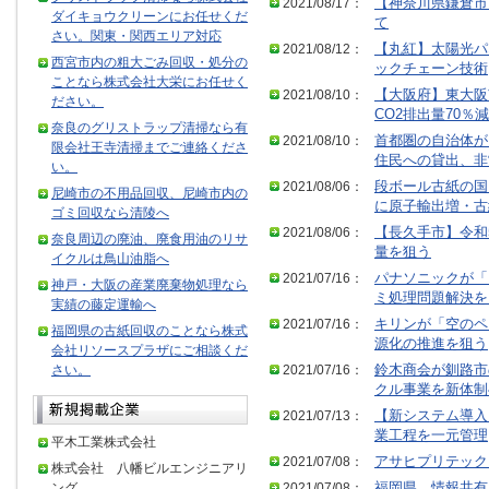
2021/08/17：
【神奈川県鎌倉市
ダイキョウクリーンにお任せくだ
て
さい。関東・関西エリア対応
2021/08/12：
【丸紅】太陽光パ
西宮市内の粗大ごみ回収・処分の
ックチェーン技術
ことなら株式会社大栄にお任せく
2021/08/10：
【大阪府】東大阪
ださい。
CO2排出量70％減
奈良のグリストラップ清掃なら有
2021/08/10：
首都圏の自治体が
限会社王寺清掃までご連絡くださ
住民への貸出、非
い。
2021/08/06：
段ボール古紙の国
尼崎市の不用品回収、尼崎市内の
に原子輸出増・古
ゴミ回収なら清陵へ
2021/08/06：
【長久手市】令和
奈良周辺の廃油、廃食用油のリサ
量を狙う
イクルは鳥山油脂へ
2021/07/16：
パナソニックが「
神戸・大阪の産業廃棄物処理なら
ミ処理問題解決を
実績の藤定運輸へ
2021/07/16：
キリンが「空のペ
福岡県の古紙回収のことなら株式
源化の推進を狙う
会社リソースプラザにご相談くだ
さい。
2021/07/16：
鈴木商会が釧路市
クル事業を新体制
2021/07/13：
【新システム導入
業工程を一元管理
平木工業株式会社
2021/07/08：
アサヒプリテック
株式会社 八幡ビルエンジニアリ
ング
2021/07/08：
福岡県 情報共有