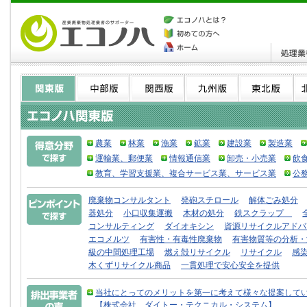
農業
林業
漁業
鉱業
建設業
製造業
運輸業、郵便業
情報通信業
卸売・小売業
飲
教育、学習支援業、複合サービス業、サービス業
公
廃棄物コンサルタント
発砲スチロール
解体ごみ処分
器処分
小口収集運搬
木材の処分
鉄スクラップ
コンサルティング
ダイオキシン
資源リサイクルアドバ
エコメルツ
有害性・有毒性廃棄物
有害物質等の分析・
級の中間処理工場
燃え殻リサイクル
リサイクル
感
木くずリサイクル商品
一貫処理で安心安全を提供
当社にとってのメリットを第一に考えて様々な提案して
【株式会社 ダイトー・テクニカル・システム】