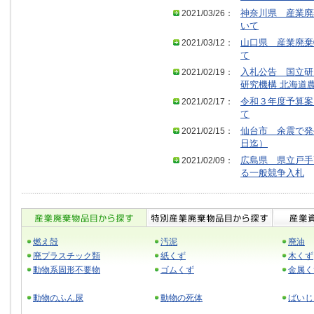
2021/03/26：
神奈川県 産業廃
いて
2021/03/12：
山口県 産業廃棄
て
2021/02/19：
入札公告 国立研
研究機構 北海道
2021/02/17：
令和３年度予算案
て
2021/02/15：
仙台市 余震で発
日迄）
2021/02/09：
広島県 県立戸手
る一般競争入札
燃え殻
汚泥
廃油
廃プラスチック類
紙くず
木くず
動物系固形不要物
ゴムくず
金属く
動物のふん尿
動物の死体
ばいじ