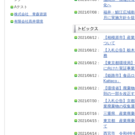
化へ
Aテスト
2021/07/08：
福井・鯖江広域衛
株式会社 青森資源
月に実施方針を提
有限会社髙井環境
2021/08/12：
【相模原市】産業
ついて
2021/08/12：
【入札公告】栃木
務
2021/08/12：
【東京都環境局】
に向けた実証事業
2021/08/12：
【姫路市】食品ロス
Katteco」
2021/08/12：
【環境省】廃棄物
則の一部を改正す
2021/07/30：
【入札公告】京都
業廃棄物の収集運
2021/07/16：
三重県 産業廃棄
2021/04/15：
東京都 産業廃棄
て
2021/04/14：
西宮市 令和4年