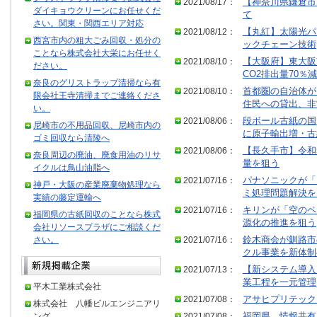
2021/08/17：
【神奈川県鎌倉市
ダイキョウクリーンにお任せくだ
て
さい。関東・関西エリア対応
2021/08/12：
【丸紅】太陽光パ
西宮市内の粗大ごみ回収・処分の
ックチェーン技術
ことなら株式会社大栄にお任せく
2021/08/10：
【大阪府】東大阪
ださい。
CO2排出量70％減
奈良のグリストラップ清掃なら有
2021/08/10：
首都圏の自治体が
限会社王寺清掃までご連絡くださ
住民への貸出、非
い。
2021/08/06：
段ボール古紙の国
尼崎市の不用品回収、尼崎市内の
に原子輸出増・古
ゴミ回収なら清陵へ
2021/08/06：
【長久手市】令和
奈良周辺の廃油、廃食用油のリサ
量を狙う
イクルは鳥山油脂へ
2021/07/16：
パナソニックが「
神戸・大阪の産業廃棄物処理なら
ミ処理問題解決を
実績の藤定運輸へ
2021/07/16：
キリンが「空のペ
福岡県の古紙回収のことなら株式
源化の推進を狙う
会社リソースプラザにご相談くだ
さい。
2021/07/16：
鈴木商会が釧路市
クル事業を新体制
2021/07/13：
【新システム導入
業工程を一元管理
平木工業株式会社
2021/07/08：
アサヒプリテック
株式会社 八幡ビルエンジニアリ
ング
2021/07/08：
福岡県 情報共有