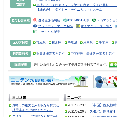
当社にとってのメリットを第一に考えて様々な提案して
【株式会社 ダイトー・テクニカル・システム】
優良性評価制度
ISO14001取得
エコアクショ
プライバシーマーク取得
電子マニフェスト導入
リサイクル製品
茨城県
栃木県
群馬県
埼玉県
千葉県
収集運搬業者を探す
中間処理・最終処分業者を探す
詳しい条件を組み合わせて処理業者を検索できます。
尼崎市の粗大ごみ回収なら株式会
2021/08/23：
【中国】廃棄物輸
社摂津までご連絡ください。
2021/08/20：
スタバ、閉店前セ
グリストラップ清掃なら株式会社