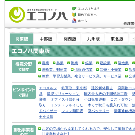
農業
林業
漁業
鉱業
建設業
製造業
運輸業、郵便業
情報通信業
卸売・小売業
飲
教育、学習支援業、複合サービス業、サービス業
公
エコメルツ
鉄買取 東京都
建設解体撤去
廃棄物コ
具
環境ソリューション
国内最大級の中間処理工場
棄物
オフィス什器処分
小口収集運搬
コストダウン
取り
ミンチ・フルイした
木くず祝日も受入れ可能
ドバイザー
フロン類回収
廃バッテリー
情報通信機
全を提供
お客の立場から提案してくれるので、安心して依頼できま
川産業株式会社】