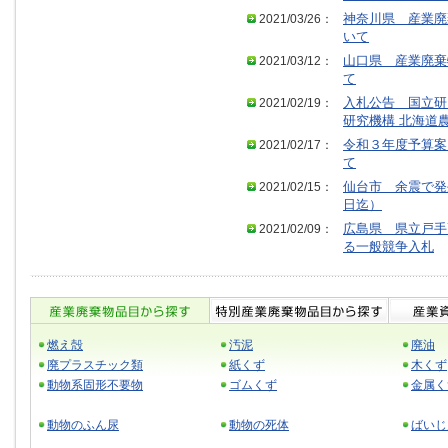
2021/03/26：
神奈川県 産業廃
いて
2021/03/12：
山口県 産業廃棄
て
2021/02/19：
入札公告 国立研
研究機構 北海道
2021/02/17：
令和３年度予算案
て
2021/02/15：
仙台市 余震で発
日迄）
2021/02/09：
広島県 県立戸手
る一般競争入札
燃え殻
汚泥
廃油
廃プラスチック類
紙くず
木くず
動物系固形不要物
ゴムくず
金属く
動物のふん尿
動物の死体
ばいじ