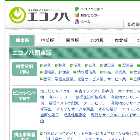
農業
林業
漁業
鉱業
建設業
製造業
運輸業、郵便業
情報通信業
卸売・小売業
飲
教育、学習支援業、複合サービス業、サービス業
公
燃え殻リサイクル
中古オフィス什器/家具
木くず祝日
物
廃バッテリー
処理施設斡旋業務
廃棄物コンサル
供
処理コストの削減
タールピッチ
廃棄物のリサイ
ず再生
木くずリサイクル商品
木材の処分
エコメル
金庫の処分
感染性廃棄物
資源リサイクルアドバイザー
物
当社にとってのメリットを第一に考えて様々な提案して
【株式会社 ダイトー・テクニカル・システム】