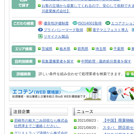
お客の立場から提案してくれるので、安心して依頼できま
川産業株式会社】
優良性評価制度
ISO14001取得
エコアクショ
プライバシーマーク取得
電子マニフェスト導入
リサイクル製品
茨城県
栃木県
群馬県
埼玉県
千葉県
収集運搬業者を探す
中間処理・最終処分業者を探す
詳しい条件を組み合わせて処理業者を検索できます。
尼崎市の粗大ごみ回収なら株式会
2021/08/23：
【中国】廃棄物輸
社摂津までご連絡ください。
2021/08/20：
スタバ、閉店前セ
グリストラップ清掃なら株式会社