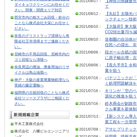
2021/08/17：
【神奈川県鎌倉市
ダイキョウクリーンにお任せくだ
て
さい。関東・関西エリア対応
2021/08/12：
【丸紅】太陽光パ
西宮市内の粗大ごみ回収・処分の
ックチェーン技術
ことなら株式会社大栄にお任せく
2021/08/10：
【大阪府】東大阪
ださい。
CO2排出量70％減
奈良のグリストラップ清掃なら有
2021/08/10：
首都圏の自治体が
限会社王寺清掃までご連絡くださ
住民への貸出、非
い。
2021/08/06：
段ボール古紙の国
尼崎市の不用品回収、尼崎市内の
に原子輸出増・古
ゴミ回収なら清陵へ
2021/08/06：
【長久手市】令和
奈良周辺の廃油、廃食用油のリサ
量を狙う
イクルは鳥山油脂へ
2021/07/16：
パナソニックが「
神戸・大阪の産業廃棄物処理なら
ミ処理問題解決を
実績の藤定運輸へ
2021/07/16：
キリンが「空のペ
福岡県の古紙回収のことなら株式
源化の推進を狙う
会社リソースプラザにご相談くだ
さい。
2021/07/16：
鈴木商会が釧路市
クル事業を新体制
2021/07/13：
【新システム導入
業工程を一元管理
平木工業株式会社
2021/07/08：
アサヒプリテック
株式会社 八幡ビルエンジニアリ
ング
2021/07/08：
福岡県 情報共有