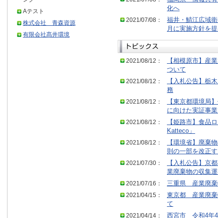
化へ
Aテスト
2021/07/08：
福井・鯖江広域衛
株式会社 青森資源
月に実施方針を提
有限会社髙井環境
2021/08/12：
【相模原市】産業
ついて
2021/08/12：
【入札公告】栃木
務
2021/08/12：
【東京都環境局】
に向けた実証事業
2021/08/12：
【姫路市】食品ロス
Katteco」
2021/08/12：
【環境省】廃棄物
則の一部を改正す
2021/07/30：
【入札公告】京都
業廃棄物の収集運
2021/07/16：
三重県 産業廃棄
2021/04/15：
東京都 産業廃棄
て
2021/04/14：
西宮市 令和4年