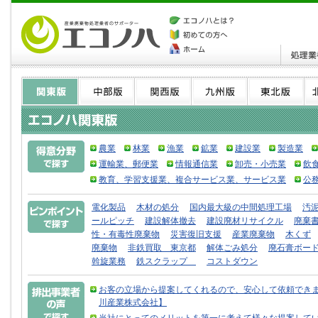
農業
林業
漁業
鉱業
建設業
製造業
運輸業、郵便業
情報通信業
卸売・小売業
飲
教育、学習支援業、複合サービス業、サービス業
公
電化製品
木材の処分
国内最大級の中間処理工場
汚
ールピッチ
建設解体撤去
建設廃材リサイクル
廃棄書
性・有毒性廃棄物
災害復旧支援
産業廃棄物
木くず
廃棄物
非鉄買取 東京都
解体ごみ処分
廃石膏ボー
斡旋業務
鉄スクラップ
コストダウン
お客の立場から提案してくれるので、安心して依頼できま
川産業株式会社】