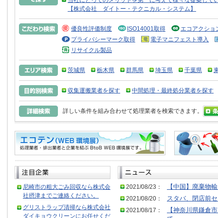
当社にとってのメリットを第一に考えて様々な提案して
【株式会社 ダイトー・テクニカル・システム】
優良性評価制度
ISO14001取得
エコアクショ
プライバシーマーク取得
電子マニフェスト導入
リサイクル製品
茨城県
栃木県
群馬県
埼玉県
千葉県
収集運搬業者を探す
中間処理・最終処分業者を探す
詳しい条件を組み合わせて処理業者を検索できます。
尼崎市の粗大ごみ回収なら株式会
2021/08/23：
【中国】廃棄物輸
社摂津までご連絡ください。
2021/08/20：
スタバ、閉店前セ
グリストラップ清掃なら株式会社
2021/08/17：
【神奈川県鎌倉市
ダイキョウクリーンにお任せくだ