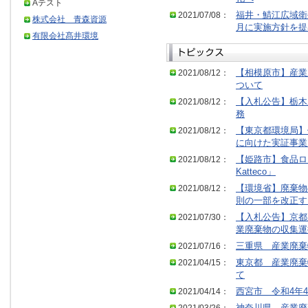
Aテスト
2021/07/08：
福井・鯖江広域衛
株式会社 青森資源
月に実施方針を提
有限会社髙井環境
2021/08/12：
【相模原市】産業
ついて
2021/08/12：
【入札公告】栃木
務
2021/08/12：
【東京都環境局】
に向けた実証事業
2021/08/12：
【姫路市】食品ロス
Katteco」
2021/08/12：
【環境省】廃棄物
則の一部を改正す
2021/07/30：
【入札公告】京都
業廃棄物の収集運
2021/07/16：
三重県 産業廃棄
2021/04/15：
東京都 産業廃棄
て
2021/04/14：
西宮市 令和4年