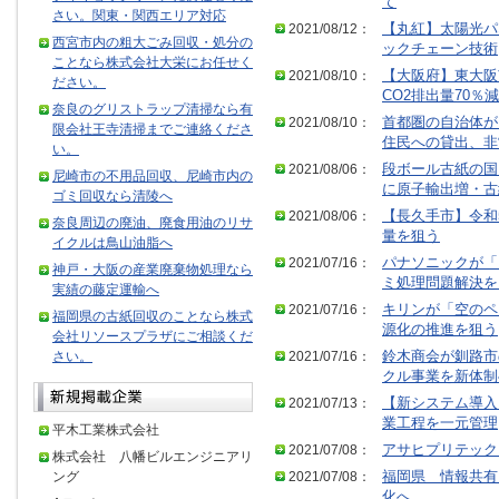
て
さい。関東・関西エリア対応
2021/08/12：
【丸紅】太陽光パ
西宮市内の粗大ごみ回収・処分の
ックチェーン技術
ことなら株式会社大栄にお任せく
2021/08/10：
【大阪府】東大阪
ださい。
CO2排出量70％減
奈良のグリストラップ清掃なら有
2021/08/10：
首都圏の自治体が
限会社王寺清掃までご連絡くださ
住民への貸出、非
い。
2021/08/06：
段ボール古紙の国
尼崎市の不用品回収、尼崎市内の
に原子輸出増・古
ゴミ回収なら清陵へ
2021/08/06：
【長久手市】令和
奈良周辺の廃油、廃食用油のリサ
量を狙う
イクルは鳥山油脂へ
2021/07/16：
パナソニックが「
神戸・大阪の産業廃棄物処理なら
ミ処理問題解決を
実績の藤定運輸へ
2021/07/16：
キリンが「空のペ
福岡県の古紙回収のことなら株式
源化の推進を狙う
会社リソースプラザにご相談くだ
さい。
2021/07/16：
鈴木商会が釧路市
クル事業を新体制
2021/07/13：
【新システム導入
業工程を一元管理
平木工業株式会社
2021/07/08：
アサヒプリテック
株式会社 八幡ビルエンジニアリ
ング
2021/07/08：
福岡県 情報共有
化へ