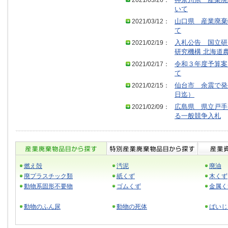
2021/03/26：
神奈川県 産業廃
いて
2021/03/12：
山口県 産業廃棄
て
2021/02/19：
入札公告 国立研
研究機構 北海道
2021/02/17：
令和３年度予算案
て
2021/02/15：
仙台市 余震で発
日迄）
2021/02/09：
広島県 県立戸手
る一般競争入札
燃え殻
汚泥
廃油
廃プラスチック類
紙くず
木くず
動物系固形不要物
ゴムくず
金属く
動物のふん尿
動物の死体
ばいじ