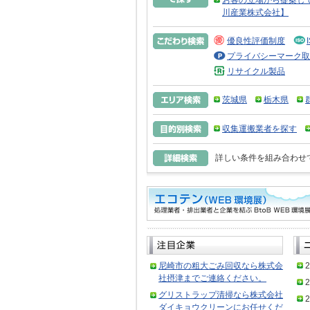
お客の立場から提案し
川産業株式会社】
優良性評価制度
プライバシーマーク取
リサイクル製品
茨城県
栃木県
収集運搬業者を探す
詳しい条件を組み合わせ
尼崎市の粗大ごみ回収なら株式会
2
社摂津までご連絡ください。
2
グリストラップ清掃なら株式会社
2
ダイキョウクリーンにお任せくだ