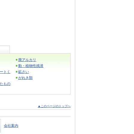
廃アルカリ
動・植物性残渣
ートく
鉱さい
がれき類
たもの
▲このページのトップへ
会社案内