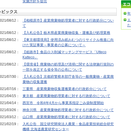
実施方針を提出
年
エ
021/08/12：
【相模原市】産業廃棄物処理業者に対する行政処分につい
た
て
021/08/12：
【入札公告】栃木県産業廃棄物収集・運搬及び処理業務
021/08/12：
【東京都環境局】使用済み紙おむつのリサイクル推進に向
けた実証事業～事業者の公募について～
021/08/12：
【姫路市】食品ロス削減マッチングサービス「Utteco
Katteco」
021/08/12：
【環境省】廃棄物の処理及び清掃に関する法律施行規則の
一部を改正する省令等の公布について
021/07/30：
【入札公告】京都府警察本部庁舎等の一般廃棄物・産業廃
棄物の収集運搬
021/07/16：
三重県 産業廃棄物収集運搬業者の行政処分について
021/04/15：
東京都 産業廃棄物処理業者に対する行政処分について
021/04/14：
西宮市 令和4年4月から事業系指定ごみ袋制度開始
021/03/26：
神奈川県 産業廃棄物処理業者に対する行政処分について
021/03/12：
山口県 産業廃棄物処理業者に対する行政処分について
021/02/19：
入札公告 国立研究開発法人農業・食品産業技術総合研究
機構 北海道農業研究センター