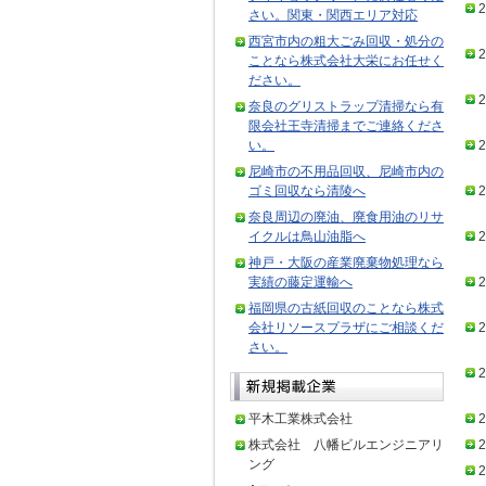
2
さい。関東・関西エリア対応
西宮市内の粗大ごみ回収・処分の
2
ことなら株式会社大栄にお任せく
ださい。
2
奈良のグリストラップ清掃なら有
限会社王寺清掃までご連絡くださ
い。
2
尼崎市の不用品回収、尼崎市内の
ゴミ回収なら清陵へ
2
奈良周辺の廃油、廃食用油のリサ
イクルは鳥山油脂へ
2
神戸・大阪の産業廃棄物処理なら
実績の藤定運輸へ
2
福岡県の古紙回収のことなら株式
会社リソースプラザにご相談くだ
2
さい。
2
平木工業株式会社
2
株式会社 八幡ビルエンジニアリ
2
ング
2