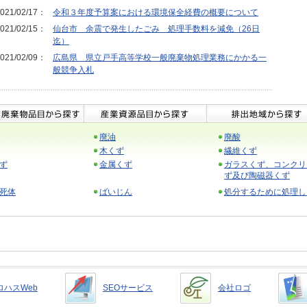
021/02/17：
令和３年度予算案における環境保全経費の概要について
021/02/15：
仙台市 余震で発生したごみ 処理手数料を減免（26日
迄）
021/02/09：
広島県 県立戸手高等学校一般廃棄物処理業務にかかる一
般競争入札
廃油
廃酸
木くず
繊維くず
ず
金属くず
ガラスくず、コンクリ
ず及び陶磁器くず
死体
ばいじん
処分するために処理し
ロハスWeb
SEOサービス
会社ロゴ