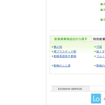
2
2
2
燃え殻
汚泥
廃プラスチック類
紙くず
動物系固形不要物
ゴムく
動物のふん尿
動物の