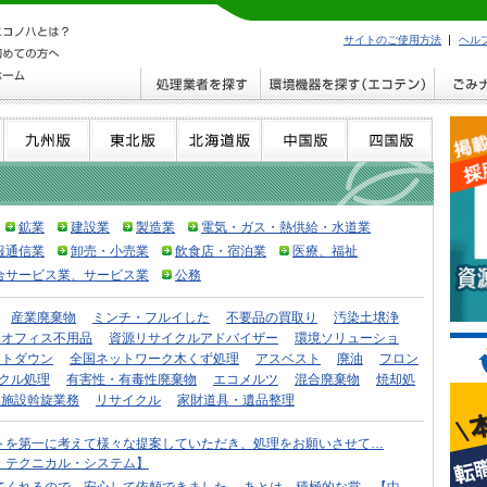
サイトのご使用方法
ヘル
鉱業
建設業
製造業
電気・ガス・熱供給・水道業
報通信業
卸売・小売業
飲食店・宿泊業
医療、福祉
合サービス業、サービス業
公務
産業廃棄物
ミンチ・フルイした
不要品の買取り
汚染土壌浄
・オフィス不用品
資源リサイクルアドバイザー
環境ソリューショ
ストダウン
全国ネットワーク木くず処理
アスベスト
廃油
フロン
クル処理
有害性・有毒性廃棄物
エコメルツ
混合廃棄物
焼却処
理施設斡旋業務
リサイクル
家財道具・遺品整理
トを第一に考えて様々な提案していただき、処理をお願いさせて…
・テクニカル・システム】