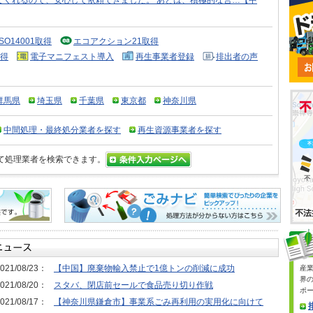
てくれるので、安心して依頼できました。 あとは、積極的な営…【中
ISO14001取得
エコアクション21取得
得
電子マニフェスト導入
再生事業者登録
排出者の声
群馬県
埼玉県
千葉県
東京都
神奈川県
中間処理・最終処分業者を探す
再生資源事業者を探す
て処理業者を検索できます。
021/08/23：
【中国】廃棄物輸入禁止で1億トンの削減に成功
産
界
021/08/20：
スタバ、閉店前セールで食品売り切り作戦
ポ
021/08/17：
【神奈川県鎌倉市】事業系ごみ再利用の実用化に向けて