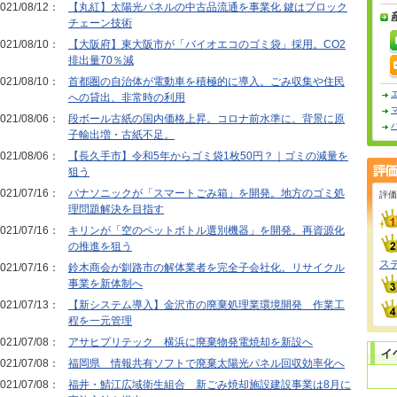
021/08/12：
【丸紅】太陽光パネルの中古品流通を事業化 鍵はブロック
チェーン技術
021/08/10：
【大阪府】東大阪市が「バイオエコのゴミ袋」採用。CO2
排出量70％減
021/08/10：
首都圏の自治体が電動車を積極的に導入。ごみ収集や住民
への貸出、非常時の利用
021/08/06：
段ボール古紙の国内価格上昇。コロナ前水準に。背景に原
子輸出増・古紙不足。
021/08/06：
【長久手市】令和5年からゴミ袋1枚50円？｜ゴミの減量を
狙う
021/07/16：
パナソニックが「スマートごみ箱」を開発。地方のゴミ処
評価
理問題解決を目指す
021/07/16：
キリンが「空のペットボトル選別機器」を開発。再資源化
の推進を狙う
ス
021/07/16：
鈴木商会が釧路市の解体業者を完全子会社化。リサイクル
事業を新体制へ
021/07/13：
【新システム導入】金沢市の廃棄処理業環境開発 作業工
程を一元管理
021/07/08：
アサヒプリテック 横浜に廃棄物発電焼却を新設へ
021/07/08：
福岡県 情報共有ソフトで廃棄太陽光パネル回収効率化へ
021/07/08：
福井・鯖江広域衛生組合 新ごみ焼却施設建設事業は8月に