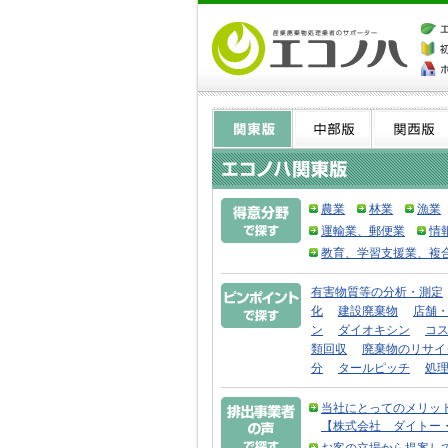
農業
林業
漁業
運輸業、郵便業
情
教育、学習支援業、複
有害物質等の分析・測定
化
建設廃棄物
店舗
ン
ダイオキシン
コ
類回収
廃棄物のリサイ
分
タールピッチ
処
当社にとってのメリッ
【株式会社 ダイトー